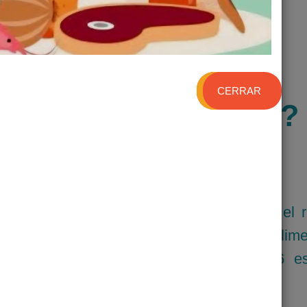
CERRAR
¿QUIÉNES SOMOS?
l Soconusco tiene 24 años de labor en el r
xico; pertenecemos a la Red Bancos de Alim
s 54 Bancos de alimentos abarcando 26 es