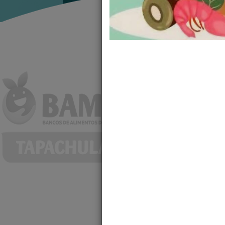
Banco de Alimentos de
Tapachula, Chiapas Mé
en la cual trabajamo
Mexicana.