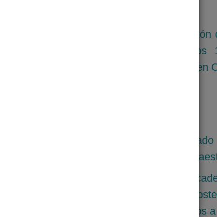
autosuficiencia alimentaria.
reducir el hambre y contribuir en la nutrición
ce de anemia entre los 11 meses a los 
o en municipios de la costa del soconusco en 
logra la seguridad alimentaria en el Estad
arente y confiable, utilizando lo mejor en infraes
titución más eficiente de rescate en la cad
perando bajo un modelo de desarrollo soste
 y colaborando con otros actores enfocados a 