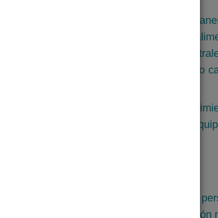
que rescata el alimento y lo entrega de maner
 rescata alimento estratégicamente, aquel ali
o para consumo humano, del campo, central
utoservicios, supermercados, etc. para luego 
a población más vulnerable.
stro objetivo es ser testigo en el crecimi
ciarios y personas que integran nuestro Equip
olidario la inseguridad alimentaria de las pe
ionándoles: alimentos confiables, formación n